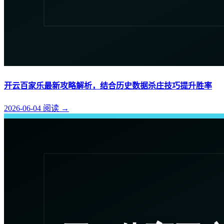
开云百家乐最新攻略解析，结合历史数据杀庄技巧提升胜率
2026-06-04
阅读
→