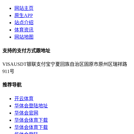
网站主页
原生APP
站点介绍
体育资讯
网站地图
支持的支付方式跟地址
VISA
USDT
银联
支付宝
宁夏回族自治区固原市原州区瑞祥路
911号
推荐导航
开云体育
华体会登陆地址
华体会官网
华体会体育下载
华体会体育下载