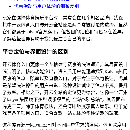
优惠活动与用户体验的细微差别
玩家在选择体育娱乐平台时，常常会在几个知名品牌间犹豫，
其中开云体育入口与开云全站便是两个常被讨论的选择。虽然
它们都属于kaiyun官方旗下，但各自的定位和特色存在差异，
了解这些差异有助于找到最适合自己的平台。
平台定位与界面设计的区别
开云体育入口更像一个专精体育赛事的快速通道。其界面设计
简洁明了，核心功能突出，进入后用户能迅速找到Kaiyun热门
赛事的信息、赔率以及直播入口。对于专注于体育投注，尤其
是希望快速操作的用户来说，这种设计减少了信息干扰，提升
了效率。相比之下，开云全站的定位更为综合，它像一个汇集
了kaiyun集团旗下多种娱乐项目的“全站”或“总站”。其界面布
局更丰富，除了体育板块，还会清晰地展示真人娱乐、电子游
戏等各类项目入口，适合喜欢一站式体验多种游戏的玩家。
这种差异源于kaiyun公司对不同用户需求的洞察。体育深度用