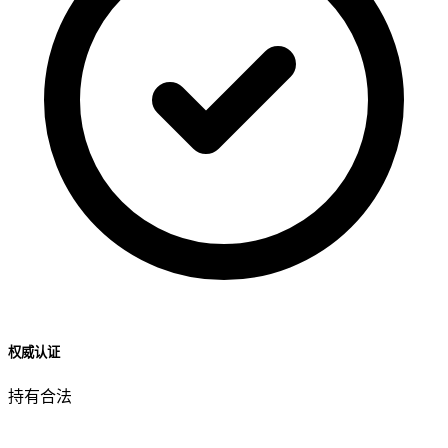
权威认证
持有合法