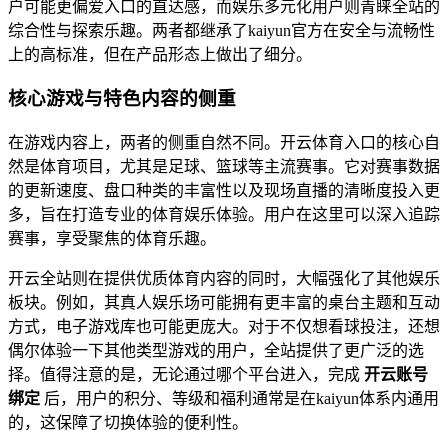
户可能更偏爱入口的直达感，而娱乐多元化用户则青睐全站的
综合性与探索乐趣。两者都继承了kaiyun官方在安全与流畅性
上的高标准，但在产品形态上做出了细分。
核心游戏与特色内容的侧重
在游戏内容上，两者的侧重自然不同。开云体育入口的核心自
然是体育项目，尤其是足球、篮球等主流赛事。它对赛事数据
的更新速度、盘口种类的丰富性以及现场直播的清晰度投入更
多，旨在打造专业的体育娱乐体验。用户在这里可以深入追踪
赛事，享受聚焦的体育乐趣。
开云全站则在提供优质体育内容的同时，大幅强化了其他娱乐
板块。例如，其真人娱乐场可能拥有更丰富的桌台主题和互动
方式，电子游戏库也可能更庞大。对于不仅想看球投注，还想
偶尔体验一下其他类型游戏的用户，全站提供了更广泛的选
择。值得注意的是，无论通过哪个平台进入，完成
开云账号
绑定
后，用户的积分、等级和福利通常是在kaiyun体系内通用
的，这保障了切换体验的便利性。