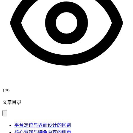
179
文章目录
平台定位与界面设计的区别
核心游戏与特色内容的侧重