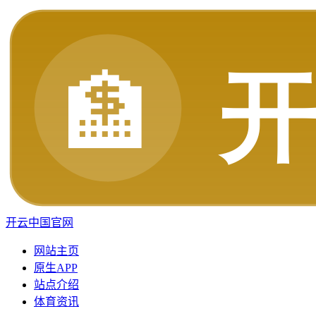
开云中国官网
网站主页
原生APP
站点介绍
体育资讯