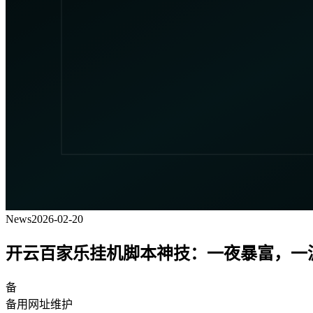
News
2026-02-20
开云百家乐挂机脚本神技：一夜暴富，一
备
备用网址维护