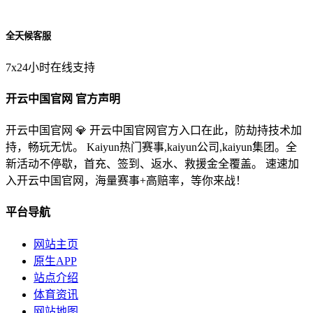
全天候客服
7x24小时在线支持
开云中国官网 官方声明
开云中国官网 💎 开云中国官网官方入口在此，防劫持技术加
持，畅玩无忧。 Kaiyun热门赛事,kaiyun公司,kaiyun集团。全
新活动不停歇，首充、签到、返水、救援金全覆盖。 速速加
入开云中国官网，海量赛事+高赔率，等你来战！
平台导航
网站主页
原生APP
站点介绍
体育资讯
网站地图