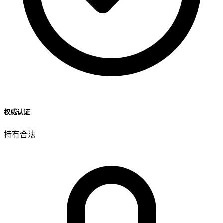
权威认证
持有合法