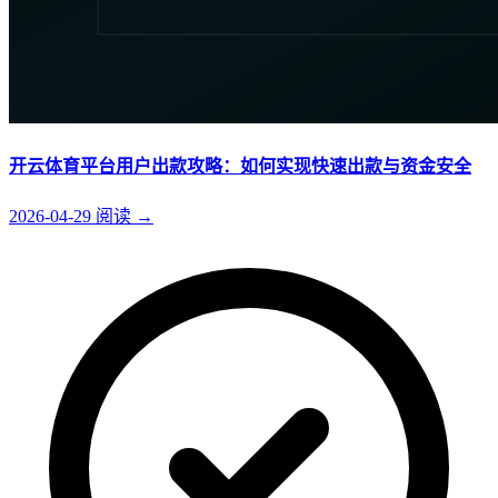
开云体育平台用户出款攻略：如何实现快速出款与资金安全
2026-04-29
阅读
→