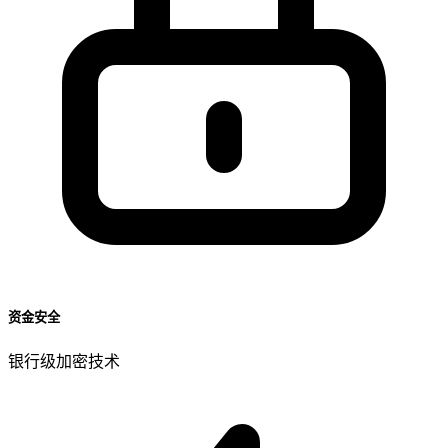
资金安全
银行级加密技术