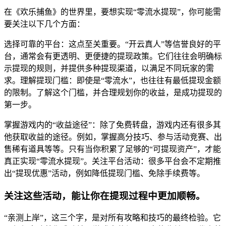
在《欢乐捕鱼》的世界里，要想实现“零流水提现”，你可能需
要关注以下几个方面：
选择可靠的平台：这点至关重要。“开云真人”等信誉良好的平
台，通常会有更透明、更便捷的提现政策。它们往往会明确标
示提现的规则，并提供多种提现渠道，以满足不同玩家的需
求。理解提现门槛：即使是“零流水”，也往往有最低提现金额
的限制。了解这个门槛，并合理规划你的收益，是成功提现的
第一步。
掌握游戏内的“收益途径”：除了免费转盘，游戏内还有很多其
他获取收益的途径。例如，掌握高分技巧、参与活动竞赛、出
售稀有道具等等。只有当你积累了足够的“可提现资产”，才能
真正实现“零流水提现”。关注平台活动：很多平台会不定期推
出“提现优惠”活动，例如降低提现门槛、免除手续费等。
关注这些活动，能让你在提现过程中更加顺畅。
“亲测上岸”，这三个字，是对所有攻略和技巧的最终检验。它