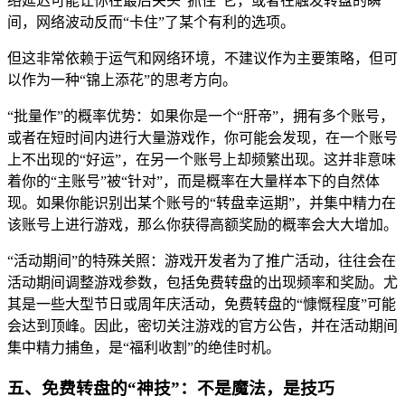
络延迟可能让你在最后关头“抓住”它，或者在触发转盘的瞬
间，网络波动反而“卡住”了某个有利的选项。
但这非常依赖于运气和网络环境，不建议作为主要策略，但可
以作为一种“锦上添花”的思考方向。
“批量作”的概率优势：如果你是一个“肝帝”，拥有多个账号，
或者在短时间内进行大量游戏作，你可能会发现，在一个账号
上不出现的“好运”，在另一个账号上却频繁出现。这并非意味
着你的“主账号”被“针对”，而是概率在大量样本下的自然体
现。如果你能识别出某个账号的“转盘幸运期”，并集中精力在
该账号上进行游戏，那么你获得高额奖励的概率会大大增加。
“活动期间”的特殊关照：游戏开发者为了推广活动，往往会在
活动期间调整游戏参数，包括免费转盘的出现频率和奖励。尤
其是一些大型节日或周年庆活动，免费转盘的“慷慨程度”可能
会达到顶峰。因此，密切关注游戏的官方公告，并在活动期间
集中精力捕鱼，是“福利收割”的绝佳时机。
五、免费转盘的“神技”：不是魔法，是技巧