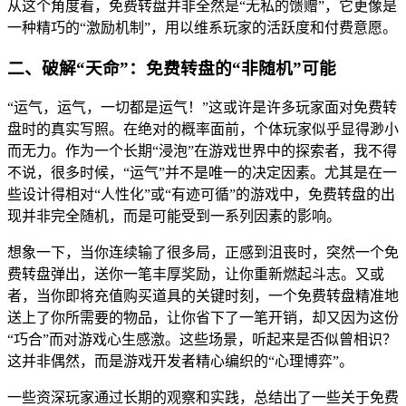
从这个角度看，免费转盘并非全然是“无私的馈赠”，它更像是
一种精巧的“激励机制”，用以维系玩家的活跃度和付费意愿。
二、破解“天命”：免费转盘的“非随机”可能
“运气，运气，一切都是运气！”这或许是许多玩家面对免费转
盘时的真实写照。在绝对的概率面前，个体玩家似乎显得渺小
而无力。作为一个长期“浸泡”在游戏世界中的探索者，我不得
不说，很多时候，“运气”并不是唯一的决定因素。尤其是在一
些设计得相对“人性化”或“有迹可循”的游戏中，免费转盘的出
现并非完全随机，而是可能受到一系列因素的影响。
想象一下，当你连续输了很多局，正感到沮丧时，突然一个免
费转盘弹出，送你一笔丰厚奖励，让你重新燃起斗志。又或
者，当你即将充值购买道具的关键时刻，一个免费转盘精准地
送上了你所需要的物品，让你省下了一笔开销，却又因为这份
“巧合”而对游戏心生感激。这些场景，听起来是否似曾相识？
这并非偶然，而是游戏开发者精心编织的“心理博弈”。
一些资深玩家通过长期的观察和实践，总结出了一些关于免费