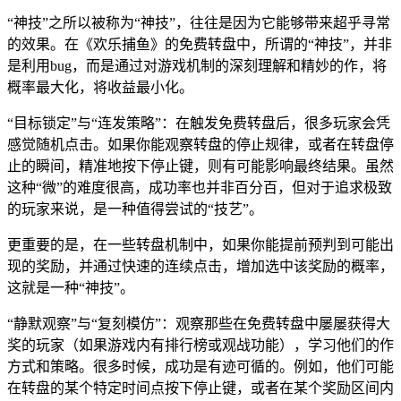
“神技”之所以被称为“神技”，往往是因为它能够带来超乎寻常
的效果。在《欢乐捕鱼》的免费转盘中，所谓的“神技”，并非
是利用bug，而是通过对游戏机制的深刻理解和精妙的作，将
概率最大化，将收益最小化。
“目标锁定”与“连发策略”：在触发免费转盘后，很多玩家会凭
感觉随机点击。如果你能观察转盘的停止规律，或者在转盘停
止的瞬间，精准地按下停止键，则有可能影响最终结果。虽然
这种“微”的难度很高，成功率也并非百分百，但对于追求极致
的玩家来说，是一种值得尝试的“技艺”。
更重要的是，在一些转盘机制中，如果你能提前预判到可能出
现的奖励，并通过快速的连续点击，增加选中该奖励的概率，
这就是一种“神技”。
“静默观察”与“复刻模仿”：观察那些在免费转盘中屡屡获得大
奖的玩家（如果游戏内有排行榜或观战功能），学习他们的作
方式和策略。很多时候，成功是有迹可循的。例如，他们可能
在转盘的某个特定时间点按下停止键，或者在某个奖励区间内