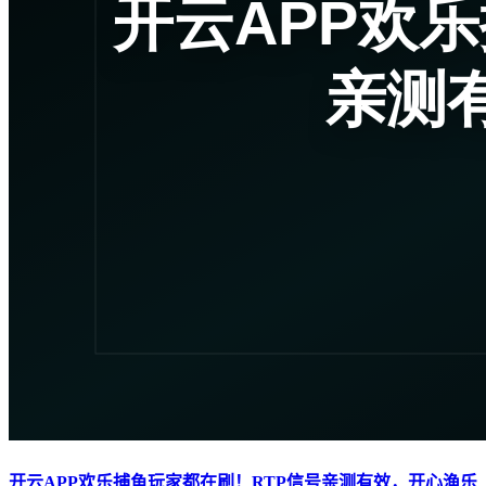
开云APP欢乐捕鱼玩家都在刷！RTP信号亲测有效，开心渔乐