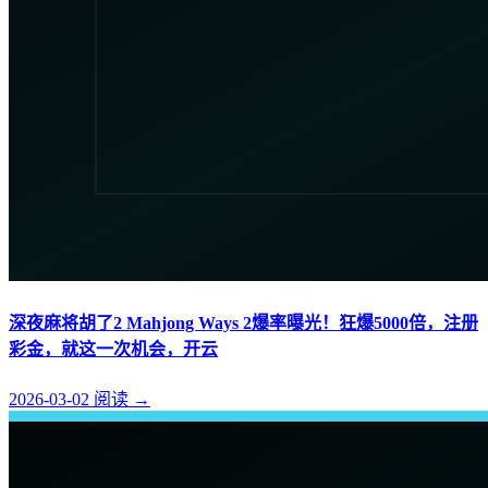
深夜麻将胡了2 Mahjong Ways 2爆率曝光！狂爆5000倍，注册
彩金，就这一次机会，开云
2026-03-02
阅读
→