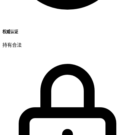
权威认证
持有合法