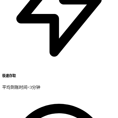
极速存取
平均到账时间<3分钟