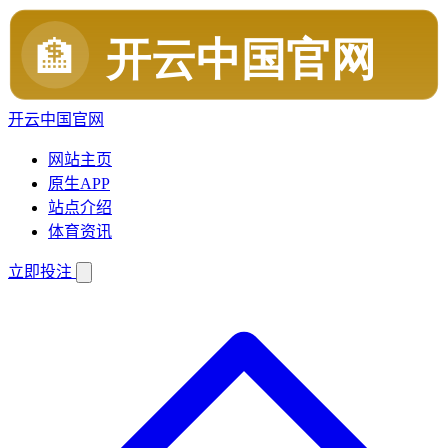
开云中国官网
网站主页
原生APP
站点介绍
体育资讯
立即投注