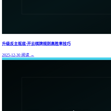
升级反主抠底·开云棋牌规则高胜率技巧
2025-12-30
阅读
→