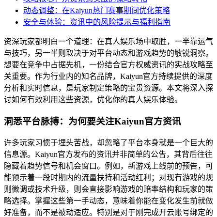
动态调整：在Kaiyun热门赛事期间优化策略
安全与体验：资讯中的风险提示与福利指南
资深玩家都明白一个道理：在真人娱乐场中取胜，一半靠运气
与技巧，另一半则取决于对平台动态和游戏趋势的敏锐洞察。
想要在竞争中占据先机，一份结合官方权威资讯的实战攻略至
关重要。作为行业内的知名品牌，Kaiyun官方持续提供的深度
分析和实时信息，是玩家制定策略的宝贵资源。本文将深入探
讨如何有效利用这些资源，优化你的真人娱乐体验。
洞悉平台脉搏：为何要关注Kaiyun官方资讯
许多玩家习惯于埋头苦战，却忽略了平台本身就是一个巨大的
信息源。Kaiyun官方发布的资讯并非简单的公告，其背后往往
隐藏着趋势信号和机会窗口。例如，新游戏上线前的预告，可
能预示着一段时期内的流量扶持和活动红利；对现有游戏的规
则微调或技术升级，则会直接影响游戏的赔率结构和玩家的策
略选择。掌握这些第一手动态，意味着你能在变化发生前就做
好准备，而不是被动适应。特别是对于刚完成开云账号绑定的