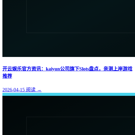
开云娱乐官方资讯：kaiyun公司旗下Slots盘点，亲测上岸游戏
推荐
2026-04-15
阅读
→