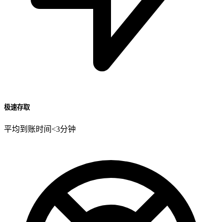
极速存取
平均到账时间<3分钟