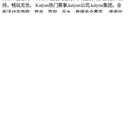
持，畅玩无忧。 Kaiyun热门赛事,kaiyun公司,kaiyun集团。全
新活动不停歇，首充、签到、返水、救援金全覆盖。 速速加
入开云中国官网，海量赛事+高赔率，等你来战！
平台导航
网站主页
原生APP
站点介绍
体育资讯
网站地图
支持的支付方式跟地址
VISA
USDT
银联
支付宝
宁夏回族自治区固原市原州区瑞祥路
911号
推荐导航