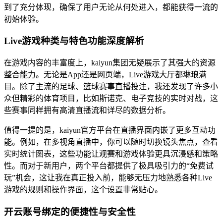
到了充分体现，确保了用户无论从何处进入，都能获得一流的
初始体验。
Live游戏种类与特色功能深度解析
在游戏内容的丰富度上，kaiyun集团无疑展示了其强大的资源
整合能力。无论是App还是网页端，Live游戏大厅都琳琅满
目。除了主流的足球、篮球赛事直播投注，我还发现了许多小
众但精彩的体育项目，比如斯诺克、电子竞技的实时对战，这
些赛事同样拥有高清直播流和详尽的数据分析。
值得一提的是，kaiyun官方平台在直播界面内嵌了更多互动功
能。例如，在多视角直播中，你可以随时切换镜头焦点，查看
实时统计图表，这些功能让观赛和游戏体验更具沉浸感和策略
性。而对于新用户，两个平台都提供了极具吸引力的“免费试
玩”机会，这让我在真正投入前，能够无压力地熟悉各种Live
游戏的规则和操作界面，这个设置非常贴心。
开云账号绑定的便捷性与安全性