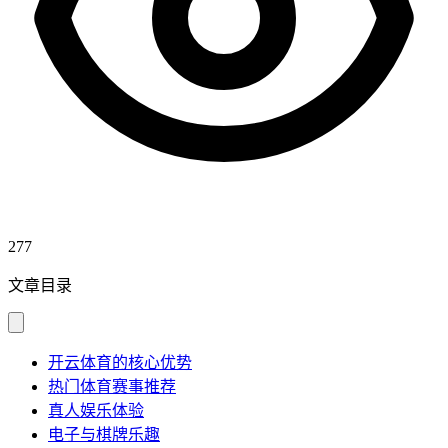
277
文章目录
开云体育的核心优势
热门体育赛事推荐
真人娱乐体验
电子与棋牌乐趣