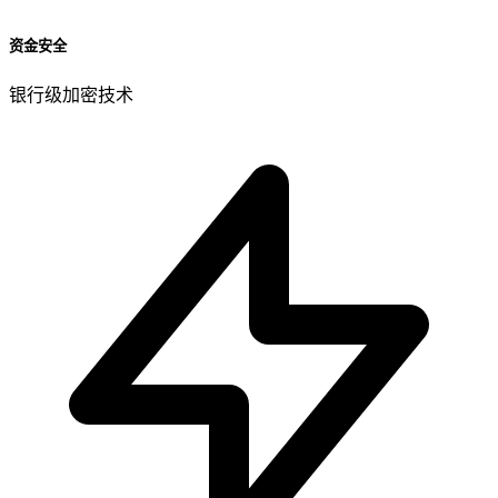
资金安全
银行级加密技术