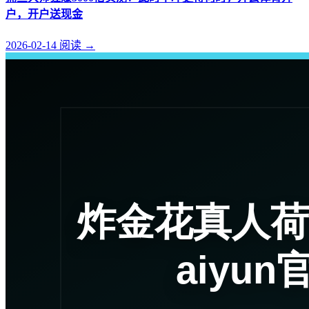
户，开户送现金
2026-02-14
阅读
→