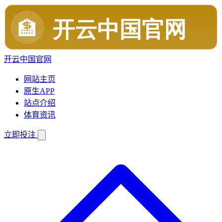
开云中国官网
网站主页
原生APP
站点介绍
体育资讯
立即投注