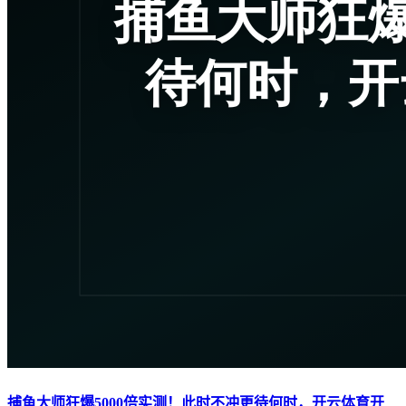
捕鱼大师狂爆5000倍实测！此时不冲更待何时，开云体育开