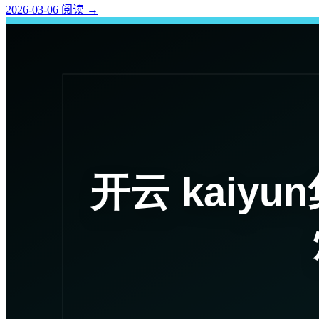
2026-03-06
阅读
→