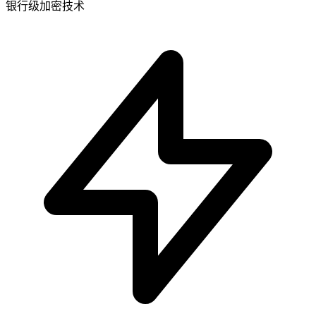
银行级加密技术