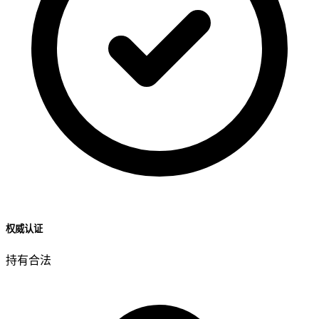
权威认证
持有合法