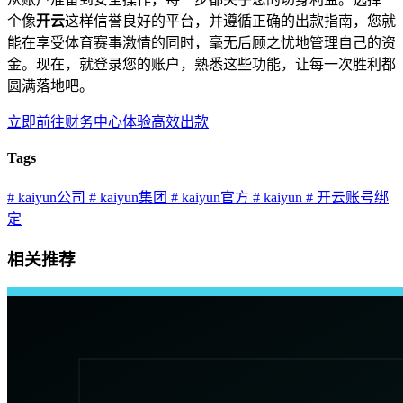
个像
开云
这样信誉良好的平台，并遵循正确的出款指南，您就
能在享受体育赛事激情的同时，毫无后顾之忧地管理自己的资
金。现在，就登录您的账户，熟悉这些功能，让每一次胜利都
圆满落地吧。
立即前往财务中心体验高效出款
Tags
# kaiyun公司
# kaiyun集团
# kaiyun官方
# kaiyun
# 开云账号绑
定
相关推荐