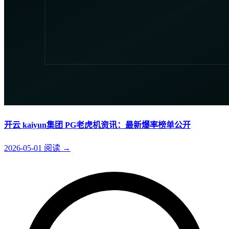
开云 kaiyun集团 PG老虎机资讯：最新爆率榜单公开
2026-05-01
阅读
→