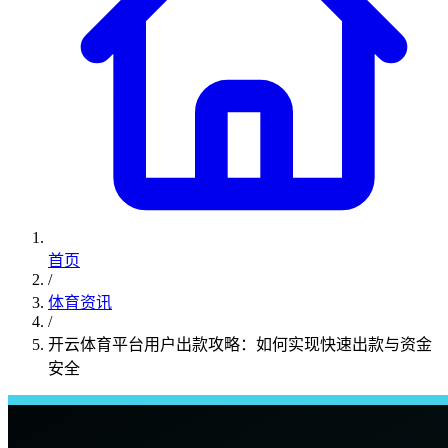
首页
/
体育资讯
/
开云体育平台用户出款攻略：如何实现快速出款与资金
安全