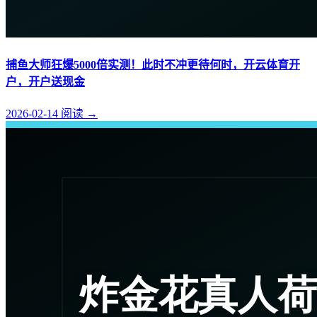
捕鱼大师狂爆5000倍实测！此时不冲更待何时，开云体育开
户，开户送现金
2026-02-14
阅读
→